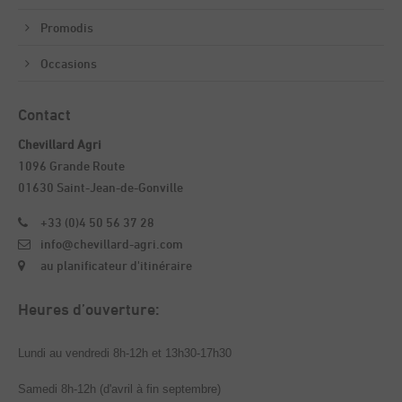
Lorem ipsum dolor sit amet, consectetuer adipiscing elit.
Promodis
Aenean commodo ligula eget dolor. Aenean massa. Cum
sociis natoque penatibus et magnis dis parturient
Occasions
montes, nascetur ridiculus mus. Donec quam felis,
ultricies nec.
Contact
Chevillard Agri
1096 Grande Route
01630 Saint-Jean-de-Gonville
+33 (0)4 50 56 37 28
info@chevillard-agri.com
au planificateur d'itinéraire
Heures d’ouverture:
Lundi au vendredi 8h-12h et 13h30-17h30
Samedi 8h-12h (d'avril à fin septembre)