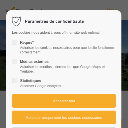
Menu
Login
Paramètres de confidentialité
Identifiant
Les cookies nous aident à vous offrir un site web optimal.
Bienvenue chez le spécialiste
Requis*
de machines agricoles dans
Autoriser les cookies nécessaires pour que le site fonctionne
la Haute-Savoie, l'Ain et le Haut-Jura.
correctement
Mot de passe
Médias externes
Autoriser les médias externes tels que Google Maps et
Youtube.
A propos de nous
Statistiques
Connexion
Autoriser Google Analytics
Register
|
Lost your password?
Support
Nouveautés
Lorem ipsum dolor sit amet: